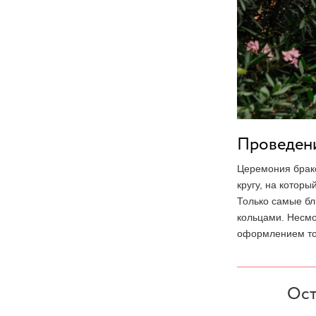
Проведени
Церемония брако
кругу, на которы
Только самые бл
кольцами. Несмо
оформлением то
Ост