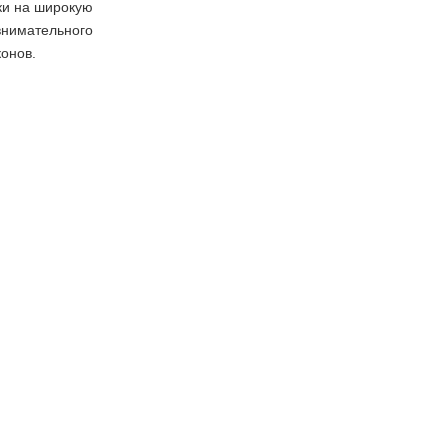
ки на широкую
внимательного
конов.