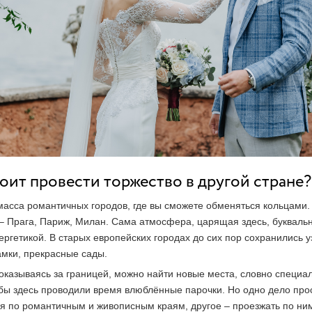
оит провести торжество в другой стране?
масса романтичных городов, где вы сможете обменяться кольцами
– Прага, Париж, Милан. Сама атмосфера, царящая здесь, букваль
ргетикой. В старых европейских городах до сих пор сохранились у
амки, прекрасные сады.
оказываясь за границей, можно найти новые места, словно специа
обы здесь проводили время влюблённые парочки. Но одно дело про
ся по романтичным и живописным краям, другое – проезжать по ни