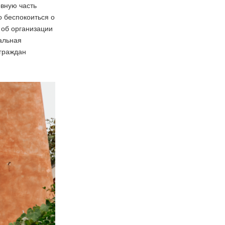
вную часть
о беспокоиться о
 об организации
альная
 граждан