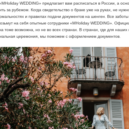
MHoliday WEDDING» предлагает вам расписаться в России, а осно
ть за рубежом. Когда свидетельство о браке уже на руках, не нужн
мальностях и правилах подачи документов на шенген. Все заботы
возьмут на себя опытные сотрудники «MHoliday WEDDING». Офици
а тоже возможна, но не во всех странах. В странах, где для наших
иальная церемония, мы поможем с оформлением документов.