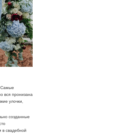
. Самые
но вся пронизана
зкие улочки,
льно созданные
сто
м в свадебной