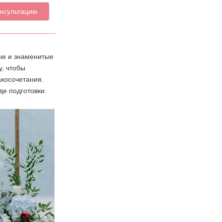
тые и знаменитые
у, чтобы
акосочетания.
де подготовки.