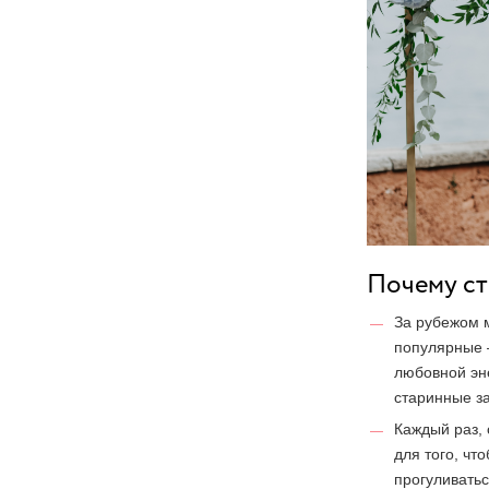
Почему ст
За рубежом 
популярные 
любовной эне
старинные з
Каждый раз, 
для того, чт
прогуливать