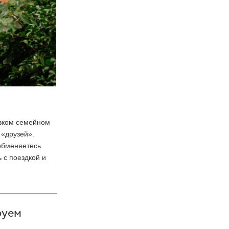
узком семейном
 «друзей».
 обменяетесь
 с поездкой и
руем