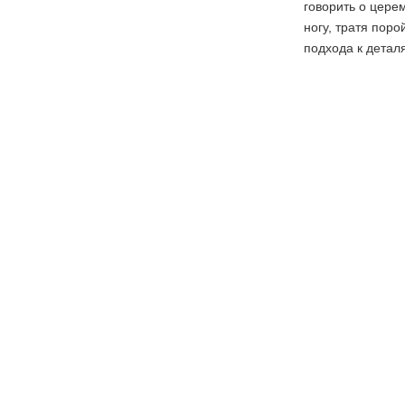
говорить о цере
ногу, тратя пор
подхода к детал