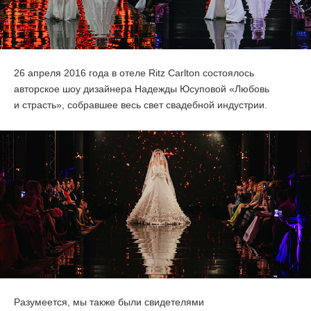
ОТЗЫВЫ
КОНТАКТЫ
26 апреля 2016 года в отеле Ritz Carlton состоялось
авторское шоу дизайнера Надежды Юсуповой «Любовь
и страсть», собравшее весь свет свадебной индустрии.
Разумеется, мы также были свидетелями