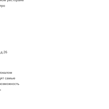
рном ресторане
тро
 д.26
бокалом
дят самые
возможность
ь