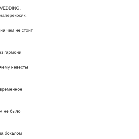
 WEDDING.
наперекосяк.
 на чем не стоит
з гармони.
очему невесты
овременное
м не было
а бокалом