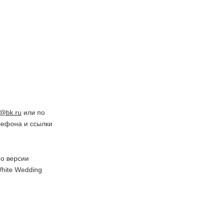
t@bk.ru
или по
лефона и ссылки
о версии
hite Wedding