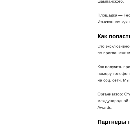
шампанского.
Площадка — Рес
Изысканная кухня
Как попаст
Это эксклюзивно
по приглашения
Как получить пр
номеру телефона
на соц. сети. М
Организатор: С
международной п
Awards.
Партнеры 