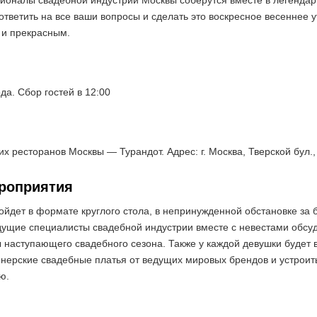
ионалы свадебной индустрии Москвы соберутся вместе в легенда
ответить на все ваши вопросы и сделать это воскресное весеннее у
и прекрасным.
да. Сбор гостей в 12:00
х ресторанов Москвы — Турандот. Адрес: г. Москва, Тверской бул.,
роприятия
йдет в формате круглого стола, в непринужденной обстановке за 
ущие специалисты свадебной индустрии вместе с невестами обсу
 наступающего свадебного сезона. Также у каждой девушки будет 
нерские свадебные платья от ведущих мировых брендов и устроит
ию
.