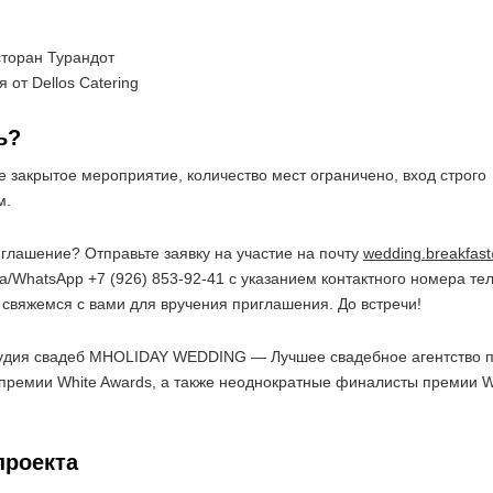
торан Турандот
 от Dellos Catering
ь?
е закрытое мероприятие, количество мест ограничено, вход строго
м.
иглашение? Отправьте заявку на участие на почту
wedding.breakfas
/WhatsApp +7 (926) 853-92-41 с указанием контактного номера те
ы свяжемся с вами для вручения приглашения. До встречи!
тудия свадеб MHOLIDAY WEDDING — Лучшее свадебное агентство п
ремии White Awards, а также неоднократные финалисты премии W
проекта