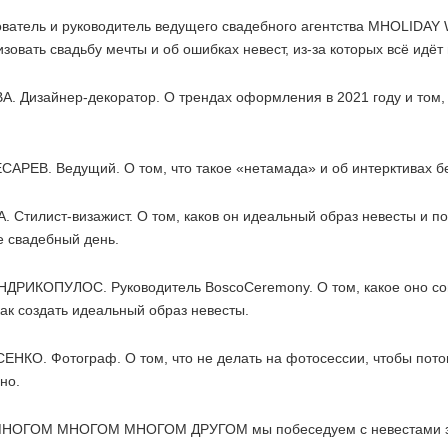
ватель и руководитель ведущего свадебного агентства MHOLIDAY
изовать свадьбу мечты и об ошибках невест,
из-за
которых всё идёт 
ВА.
Дизайнер-декоратор
. О трендах оформления в 2021 году и том,
РЕВ. Ведущий. О том, что такое «нетамада» и об интерктивах бе
А.
Стилист-визажист
. О том, каков он идеальный образ невесты и п
е свадебный день.
РИКОПУЛОС. Руководитель BoscoCeremony. О том, какое оно с
как создать идеальный образ невесты.
КО. Фотограф. О том, что не делать на фотосессии, чтобы пото
но.
 МНОГОМ МНОГОМ МНОГОМ ДРУГОМ мы побеседуем с невестами з