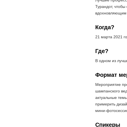
Лучшие професс
Турандот, чтобы 
вдохновляющим 
Когда?
21 марта 2021 го
Где?
В одном из лучши
Формат ме
Мероприятие про
шампанского вед
актуальные темы
примерить дизай
мини-фотосесс
Спикеры