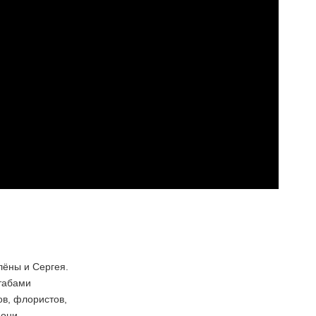
лёны и Сергея.
табами
ов, флористов,
 они