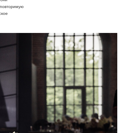
неповторимую
ское