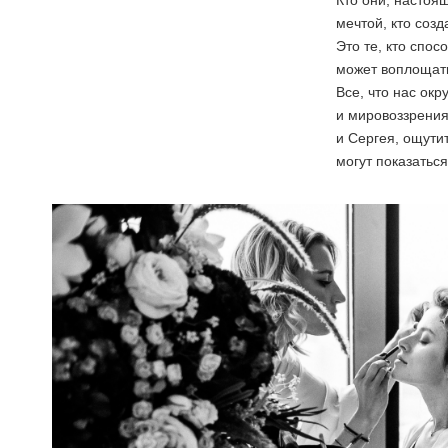
Кто они, настоя
мечтой, кто созд
Это те, кто спос
может воплощать
Все, что нас ок
и мировоззрения
и Сергея, ощути
могут показаться