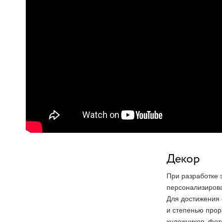
Декор
При разработке 
персонализирова
Для достижения 
и степенью прор
художников, фот