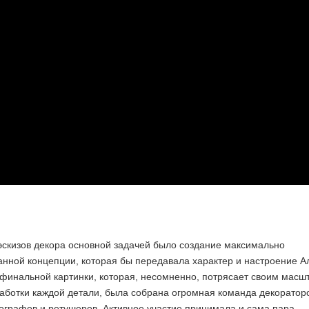
эскизов декора основной задачей было создание максимально
нной концепции, которая бы передавала характер и настроение А
финальной картинки, которая, несомненно, потрясает своим масш
аботки каждой детали, была собрана огромная команда декоратор
ографов и ретушеров. Активное участие принимала и сама пара —