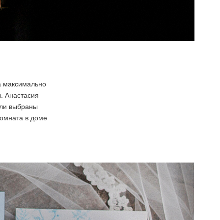
ра максимально
ы. Анастасия —
ыли выбраны
комната в доме