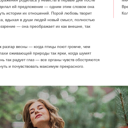
ражения родилась у невесты в первые дни после
Ме
 сделал ей предложение — одним этим словом она
Вре
уть истории их отношений. Порой любовь творит
Кол
а, вдыхая в души людей новый смысл, полностью
ззрение — она преображает их как внешне, так
к разгар весны — когда птицы поют громче, чем
апахи оживающей природы так ярки, когда шумят
ень так радует глаз — все органы чувств обостряются
нуть и почувствовать максимум прекрасного.