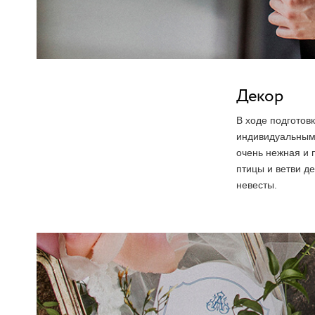
Декор
В ходе подготов
индивидуальными
очень нежная и 
птицы и ветви д
невесты.