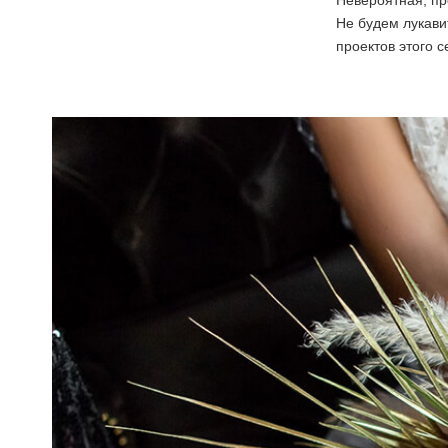
Невероятная, пр
Не будем лукави
проектов этого с