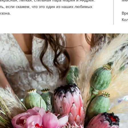
екрасная, легкая, стильная пара Мария и Андрей.
Ме
ть, если скажем, что это один из наших любимых
езона.
Вре
Кол