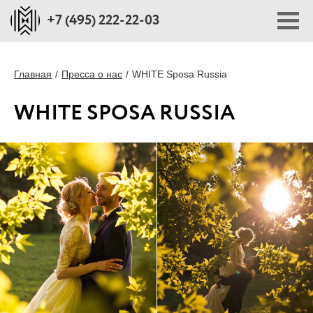
+7 (495) 222-22-03
ПОРТФОЛИО
Главная
Пресса о нас
WHITE Sposa Russia
WHITE SPOSA RUSSIA
ПЛОЩАДКИ
СТОИМОСТЬ
БЛОГ
О НАС
ПРЕССА О НАС