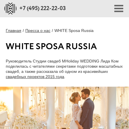
+7 (495) 222-22-03
ПОРТФОЛИО
Главная
Пресса о нас
WHITE Sposa Russia
WHITE SPOSA RUSSIA
ПЛОЩАДКИ
Руководитель Студии свадеб MHoliday WEDDING Лида Ком
СТОИМОСТЬ
поделилась с читателями секретами подготовки масштабных
свадеб, а также рассказала об одном из красивейших
свадебных проектов 2015 года
.
БЛОГ
О НАС
ПРЕССА О НАС