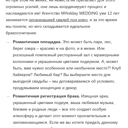
огромных усилий, они лишь координируют процесс и
наслаждаются им! Агентство MHoliday WEDDING уже 12 лет
занимается
организацией свадеб под ключ
, и за это время
мы поняли, из чего складывается идеальное
бракосочетание:
Романтичная площадка.
Это может быть парк, лес,
берег озера – красиво и на фото, и в жизни. Или
роскошный помпезный ресторанный зал с мраморными
колоннами и украшенным цветами подиумом. А, может
быть, вам нужно особенное или необычное место?! Клуб
байкеров? Любимый бар? Вы выбираете место для
выездной свадьбы – мы договариваемся об условиях,
продумываем концепцию и декор.
Романтичная регистрация брака.
Изящная арка,
украшенный цветами подиум, ваша любимая музыка,
близкие и родные люди – все это создает особую
атмосферу и делает этот момент пронзительным и
запоминающимся. Если же вы хотите придать данному